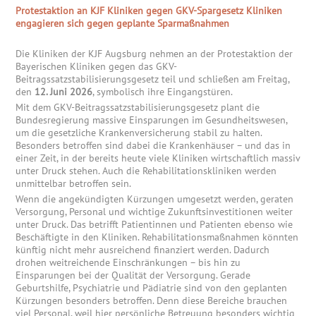
Protestaktion an KJF Kliniken gegen GKV-Spargesetz Kliniken
engagieren sich gegen geplante Sparmaßnahmen
Die Kliniken der KJF Augsburg nehmen an der Protestaktion der
Bayerischen Kliniken gegen das GKV-
Beitragssatzstabilisierungsgesetz teil und schließen am Freitag,
den
12. Juni 2026
, symbolisch ihre Eingangstüren.
Mit dem GKV-Beitragssatzstabilisierungsgesetz plant die
Bundesregierung massive Einsparungen im Gesundheitswesen,
um die gesetzliche Krankenversicherung stabil zu halten.
Besonders betroffen sind dabei die Krankenhäuser – und das in
einer Zeit, in der bereits heute viele Kliniken wirtschaftlich massiv
unter Druck stehen. Auch die Rehabilitationskliniken werden
unmittelbar betroffen sein.
Wenn die angekündigten Kürzungen umgesetzt werden, geraten
Versorgung, Personal und wichtige Zukunftsinvestitionen weiter
unter Druck. Das betrifft Patientinnen und Patienten ebenso wie
Beschäftigte in den Kliniken. Rehabilitationsmaßnahmen könnten
künftig nicht mehr ausreichend finanziert werden. Dadurch
drohen weitreichende Einschränkungen – bis hin zu
Einsparungen bei der Qualität der Versorgung. Gerade
Geburtshilfe, Psychiatrie und Pädiatrie sind von den geplanten
Kürzungen besonders betroffen. Denn diese Bereiche brauchen
viel Personal, weil hier persönliche Betreuung besonders wichtig