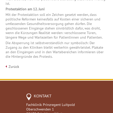
ist.
Protestaktion am 12. Juni
Mit der Protestaktion soll ein Zeichen gesetzt werden, dass
politische Reformen keinesfalls auf Kosten einer sicheren und
umfassenden Gesundheitsversorgung gehen dürfen. Die
geschlossenen Eingänge stehen sinnbildlich dafür, was droht,
wenn die Kürzungen Realität werden: verschlossene Türen,
längere Wege und Wartezeiten für Patientinnen und Patienten.
Die Absperrung ist selbstverständlich nur symbolisch: Der
Zugang zu den Kliniken bleibt weiterhin gewährleistet. Plakate
an den Eingängen und in den Wartebereichen informieren über
die Hintergründe des Protests.
Zurück
KONTAKT
Fachklinik Prinzregent Luitpold
Oberschwenden 1