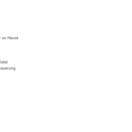
r zu Hause
ale)
teuerung